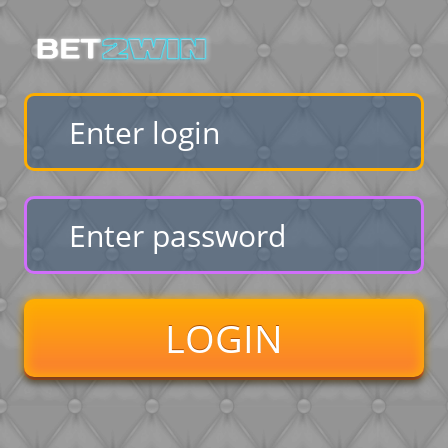
LOGIN