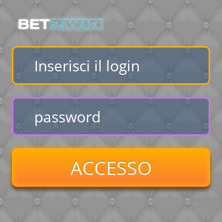
ACCESSO