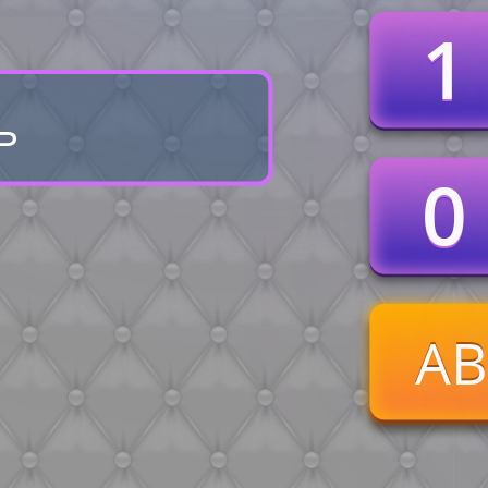
1
0
А