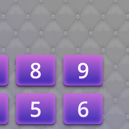
8
9
5
6